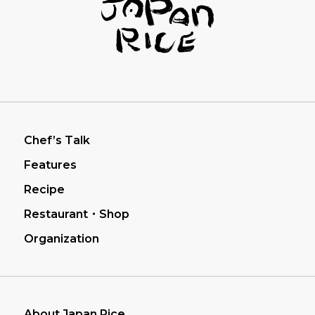
フッターナビゲーション
Chef’s Talk
Features
Recipe
Restaurant・Shop
Organization
About Japan Rice