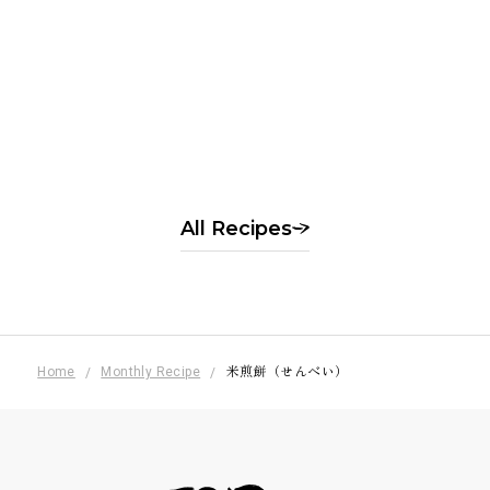
Rice flour dumplings with
seasonal fruit
季節の果実の白玉風
All Recipes
Home
Monthly Recipe
米煎餅（せんべい）