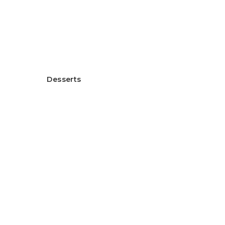
Healthy Rice Flour Gratin
ヘルシー米粉グラタン
Desserts