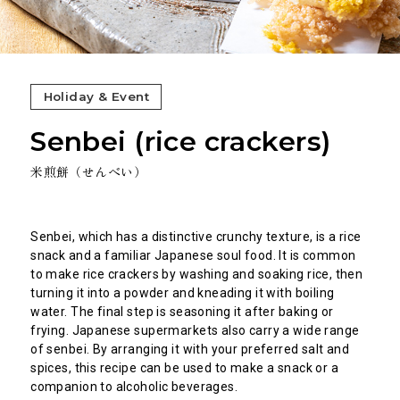
Holiday & Event
Senbei (rice crackers)
米煎餅（せんべい）
Senbei, which has a distinctive crunchy texture, is a rice
snack and a familiar Japanese soul food. It is common
to make rice crackers by washing and soaking rice, then
turning it into a powder and kneading it with boiling
water. The final step is seasoning it after baking or
frying. Japanese supermarkets also carry a wide range
of senbei. By arranging it with your preferred salt and
spices, this recipe can be used to make a snack or a
companion to alcoholic beverages.