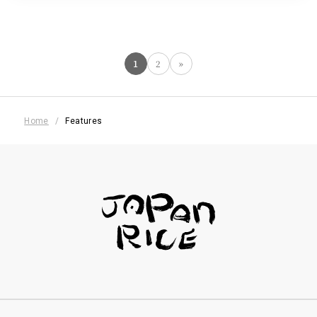
1
2
»
Home
Features
フッターナビゲーション