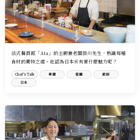
法式餐酒館「Ata」的主廚兼老闆掛川先生，熟識每種
食材的獨特之處。他認為日本米有著什麼魅力呢？
Chef's Talk
專欄
餐廳
廚師
日本